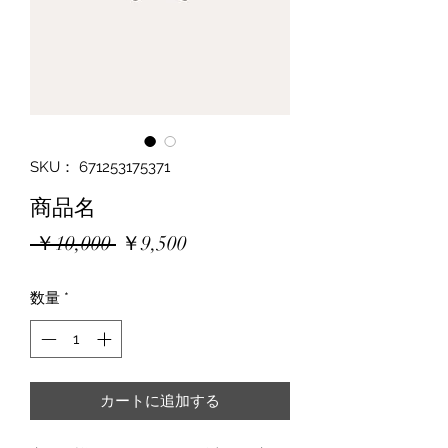
SKU： 671253175371
商品名
通
セ
 ￥10,000 
￥9,500
常
ー
数量
*
価
ル
格
価
格
カートに追加する