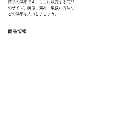
商品の詳細です。ここに販売する商品
のサイズ、特徴、素材、取扱い方法な
どの詳細を入力しましょう。
商品情報
商品の詳細について記入する欄です。
返品・返金ポリシー
ここに販売する商品のサイズ、特徴、
素材、取扱い方法などの詳細を入力し
商品の返品・返金について記入する欄
ましょう。また、商品のセールスポイ
配送情報
です。購入後、どのように返品または
ントを入力して、購入者の興味を引き
返金できるかを詳しく示しましょう。
つけましょう。
商品の配送について記入する欄です。
手続きを明確に示すことでショップと
ここに商品の配送方法や梱包、配送料
購入者の信頼関係を築くことができま
などについて入力しましょう。不着が
す。
起こった際などの手続きに関しても詳
一般社団法人 光明寺子屋
しく示すことで、ショップの信頼度を
高めることができます。
akari3210@gmail.com