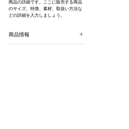
商品の詳細です。ここに販売する商品
のサイズ、特徴、素材、取扱い方法な
どの詳細を入力しましょう。
商品情報
商品の詳細について記入する欄です。
返品・返金ポリシー
ここに販売する商品のサイズ、特徴、
素材、取扱い方法などの詳細を入力し
商品の返品・返金について記入する欄
ましょう。また、商品のセールスポイ
配送情報
です。購入後、どのように返品または
ントを入力して、購入者の興味を引き
返金できるかを詳しく示しましょう。
つけましょう。
商品の配送について記入する欄です。
手続きを明確に示すことでショップと
ここに商品の配送方法や梱包、配送料
購入者の信頼関係を築くことができま
などについて入力しましょう。不着が
す。
起こった際などの手続きに関しても詳
一般社団法人 光明寺子屋
しく示すことで、ショップの信頼度を
高めることができます。
akari3210@gmail.com